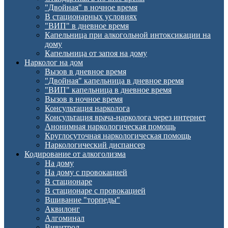
"Двойная" в ночное время
В стационарных условиях
"ВИП" в дневное время
Капельница при алкогольной интоксикации на
дому
Капельница от запоя на дому
Нарколог на дом
Вызов в дневное время
"Двойная" капельница в дневное время
"ВИП" капельница в дневное время
Вызов в ночное время
Консультация нарколога
Консультация врача-нарколога через интернет
Анонимная наркологическая помощь
Круглосуточная наркологическая помощь
Наркологический диспансер
Кодирование от алкоголизма
На дому
На дому с провокацией
В стационаре
В стационаре с провокацией
Вшивание "торпеды"
Аквилонг
Алгоминал
Вивитрол