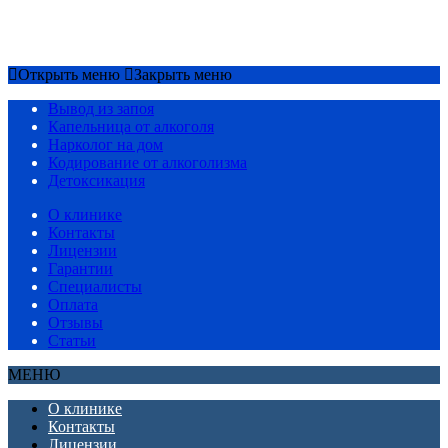
Срочный вызов
8(4852)33-44-03
Открыть меню
Закрыть меню
Вывод из запоя
Капельница от алкоголя
Нарколог на дом
Кодирование от алкоголизма
Детоксикация
О клинике
Контакты
Лицензии
Гарантии
Специалисты
Оплата
Отзывы
Статьи
МЕНЮ
О клинике
Контакты
Лицензии